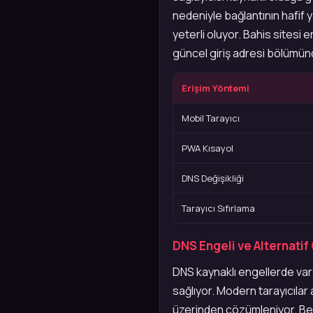
nedeniyle bağlantının hafif
yeterli oluyor. Bahis sitesi 
güncel giriş adresi bölümünd
Erişim Yöntemi
Mobil Tarayıcı
PWA Kısayol
DNS Değişikliği
Tarayıcı Sıfırlama
DNS Engeli ve Alternati
DNS kaynaklı engellerde vars
sağlıyor. Modern tarayıcılar a
üzerinden çözümleniyor. Bete