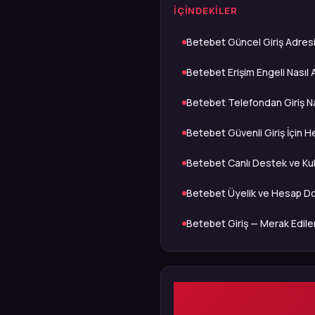
İÇINDEKILER
Betebet Güncel Giriş Adres
Betebet Erişim Engeli Nasıl A
Betebet Telefondan Giriş Nas
Betebet Güvenli Giriş İçin 
Betebet Canlı Destek ve Kul
Betebet Üyelik ve Hesap Do
Betebet Giriş — Merak Edile