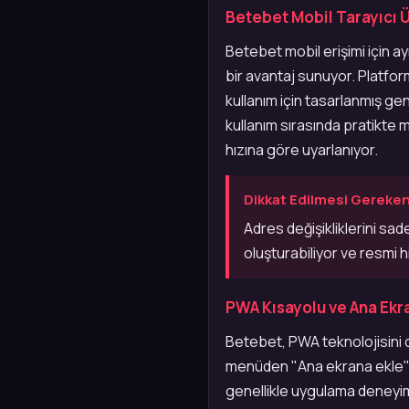
Betebet Mobil Tarayıcı 
Betebet mobil erişimi için a
bir avantaj sunuyor. Platfor
kullanım için tasarlanmış g
kullanım sırasında pratikte 
hızına göre uyarlanıyor.
Dikkat Edilmesi Gereken
Adres değişikliklerini sad
oluşturabiliyor ve resmi h
PWA Kısayolu ve Ana Ekra
Betebet, PWA teknolojisini d
menüden "Ana ekrana ekle" s
genellikle uygulama deneyimi