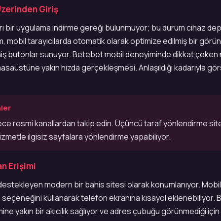
Üzerinden Giriş
yrı bir uygulama indirme gereği bulunmuyor; bu durum cihaz dep
m, mobil tarayıcılarda otomatik olarak optimize edilmiş bir gö
eniş butonlar sunuyor. Betebet mobil deneyiminde dikkat çeken 
masaüstüne yakın hızda gerçekleşmesi. Anlaşıldığı kadarıyla gör
ler
ece resmi kanallardan takip edin. Üçüncü taraf yönlendirme sitel
izmetle ilgisiz sayfalara yönlendirme yapabiliyor.
n Erişimi
estekleyen modern bir bahis sitesi olarak konumlanıyor. Mobil 
eçeneğini kullanarak telefon ekranına kısayol eklenebiliyor. Bu
ne yakın bir akıcılık sağlıyor ve adres çubuğu görünmediği için 