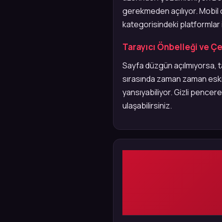
gerekmeden açılıyor. Mobil c
kategorisindeki platformlar i
Tarayıcı Önbelleği ve Ç
Sayfa düzgün açılmıyorsa, ta
sırasında zaman zaman eski 
yansıyabiliyor. Gizli pencere
ulaşabilirsiniz.